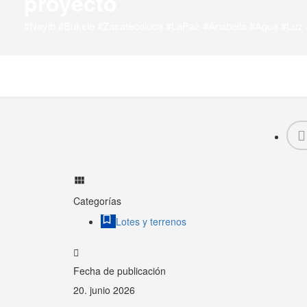
proyecto
#Nayib #Bukele #Zacatecoluca #LaPaz #Anabella #Agua #Luz 
Categorías
Lotes y terrenos
Fecha de publicación
20. junio 2026