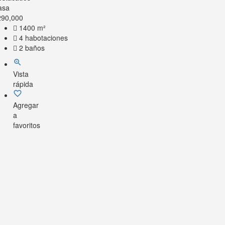
asa
290,000
1400 m²
4 habotaciones
2 baños
Vista
rápida
Agregar
a
favoritos