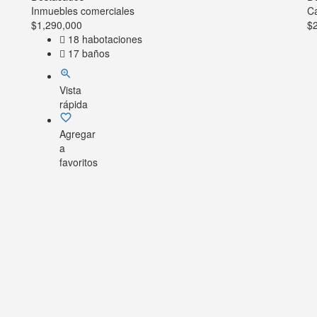
Inmuebles comerciales
C
$
1,290,000
$
18 habotaciones
17 baños
Vista
rápida
Agregar
a
favoritos